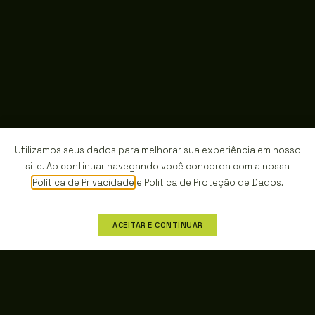
Utilizamos seus dados para melhorar sua experiência em nosso
site. Ao continuar navegando você concorda com a nossa
Política de Privacidade
e Politica de
Proteção de Dados
.
ACEITAR E CONTINUAR